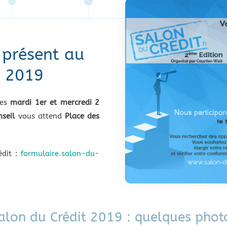
a présent au
t 2019
les
mardi 1er et mercredi 2
nseil
vous attend
Place des
édit :
formulaire.salon-du-
alon du Crédit 2019 : quelques phot