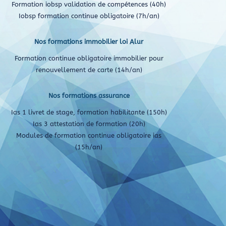
Formation iobsp validation de compétences (40h)
Iobsp formation continue obligatoire (7h/an)
Nos formations immobilier loi Alur
Formation continue obligatoire immobilier pour
renouvellement de carte (14h/an)
Nos formations assurance
Ias 1 livret de stage, formation habilitante (150h)
Ias 3 attestation de formation (20h)
Modules de formation continue obligatoire ias
(15h/an)