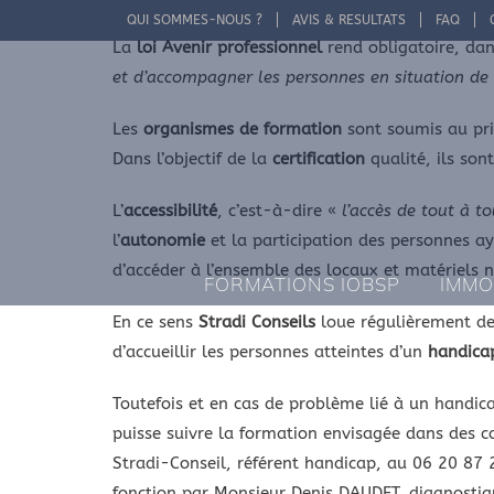
Passer
QUI SOMMES-NOUS ?
AVIS & RESULTATS
FAQ
au
La
loi Avenir professionnel
rend obligatoire, dan
contenu
et d’accompagner les personnes en situation de
Les
organismes de formation
sont soumis au pri
Dans l’objectif de la
certification
qualité, ils son
L’
accessibilité
, c’est-à-dire «
l’accès de tout à t
l’
autonomie
et la participation des personnes a
d’accéder à l’ensemble des locaux et matériels 
FORMATIONS IOBSP
IMMO
En ce sens
Stradi Conseils
loue régulièrement de
d’accueillir les personnes atteintes d’un
handica
Toutefois et en cas de problème lié à un handica
puisse suivre la formation envisagée dans des c
Stradi-Conseil, référent handicap, au 06 20 87
fonction par Monsieur Denis DAUDET, diagnostiq