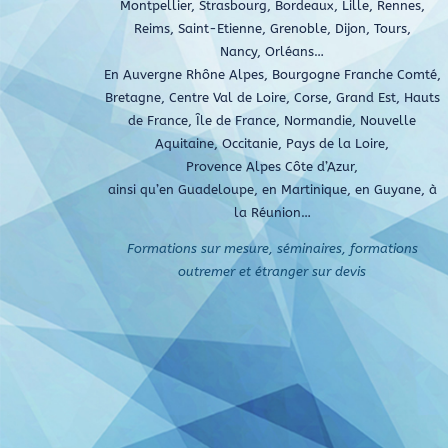
Montpellier, Strasbourg, Bordeaux, Lille, Rennes,
Reims, Saint-Etienne, Grenoble, Dijon, Tours,
Nancy, Orléans…
En Auvergne Rhône Alpes, Bourgogne Franche Comté,
Bretagne, Centre Val de Loire, Corse, Grand Est, Hauts
de France, Île de France, Normandie, Nouvelle
Aquitaine, Occitanie, Pays de la Loire,
Provence Alpes Côte d’Azur,
ainsi qu’en Guadeloupe, en Martinique, en Guyane, à
la Réunion…
Formations sur mesure, séminaires, formations
outremer et étranger sur devis