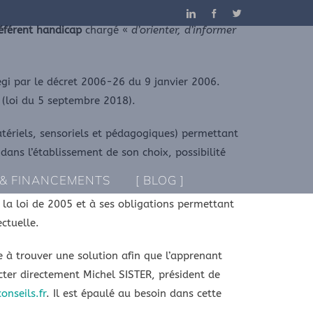
LinkedIn
Facebook
Twitter
éférent handicap
chargé «
d’orienter, d’informer
gi par le décret 2006-26 du 9 janvier 2006.
 (loi du 5 septembre 2018).
atériels, sensoriels et pédagogiques) permettant
dans l’établissement de son choix, possibilité
 & FINANCEMENTS
[ BLOG ]
la loi de 2005 et à ses obligations permettant
ectuelle.
e à trouver une solution afin que l’apprenant
cter directement Michel SISTER, président de
onseils.
fr
. Il est épaulé au besoin dans cette