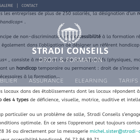
GALERIE
CONTACT
s les entreprises de plus de 250 salariés, la désignation d’un
r
 handicap
« .
ncipe de non-discrimination et d’
accessibilité
à la formation ré
t également dans l’obligation de désigner un référent handicap
ous
« , consiste à mettre en œuvre des dispositifs (physiques, m
yant un
handicap
temporaire ou permanent : droit de s’inscrire 
nécessaires à la formation…
BILIER
ASSURANCE
ELEARNING
TARIFS
s locaux dans des établissements dont les locaux répondent à 
p des 4 types
de déficience, visuelle, motrice, auditive et intell
p particulier ou un problème de salle, Stradi Conseils s’engag
onditions optimale. En ce sens l’apprenant peut toujours conta
 28 36 ou directement par la messagerie
michel.sister@stradi-c
ueur accessibilité handicapé, 06 72 86 89 71