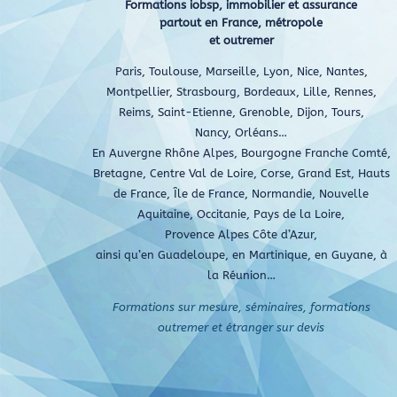
Formations iobsp, immobilier et assurance
partout en France, métropole
et outremer
Paris, Toulouse, Marseille, Lyon, Nice, Nantes,
Montpellier, Strasbourg, Bordeaux, Lille, Rennes,
Reims, Saint-Etienne, Grenoble, Dijon, Tours,
Nancy, Orléans…
En Auvergne Rhône Alpes, Bourgogne Franche Comté,
Bretagne, Centre Val de Loire, Corse, Grand Est, Hauts
de France, Île de France, Normandie, Nouvelle
Aquitaine, Occitanie, Pays de la Loire,
Provence Alpes Côte d’Azur,
ainsi qu’en Guadeloupe, en Martinique, en Guyane, à
la Réunion…
Formations sur mesure, séminaires, formations
outremer et étranger sur devis