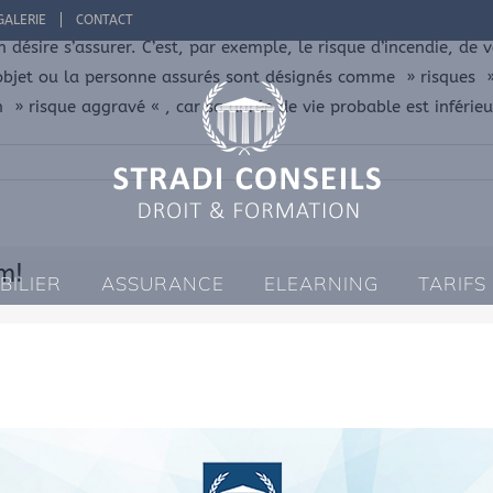
GALERIE
CONTACT
désire s’assurer. C’est, par exemple, le risque d’incendie, de vo
l’objet ou la personne assurés sont désignés comme » risques »
un » risque aggravé « , car sa durée de vie probable est inféri
m!
BILIER
ASSURANCE
ELEARNING
TARIFS