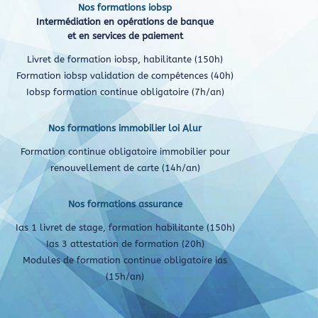
Nos formations iobsp
Intermédiation en opérations de banque
et en services de paiement
Livret de formation iobsp, habilitante (150h)
Formation iobsp validation de compétences (40h)
Iobsp formation continue obligatoire (7h/an)
Nos formations immobilier loi Alur
Formation continue obligatoire immobilier pour
renouvellement de carte (14h/an)
Nos formations assurance
Ias 1 livret de stage, formation habilitante (150h)
Ias 3 attestation de formation (20h)
Modules de formation continue obligatoire ias
(15h/an)