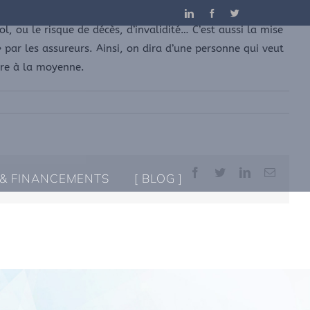
LinkedIn
Facebook
Twitter
l, ou le risque de décès, d’invalidité… C’est aussi la mise
 par les assureurs. Ainsi, on dira d’une personne qui veut
eure à la moyenne.
Facebook
Twitter
LinkedIn
Email
 & FINANCEMENTS
[ BLOG ]