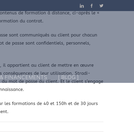
LinkedIn
Facebook
Twitter
 contenus de formation à distance, ci-après le «
formation du contrat.
 passe sont communiqués au client pour chacun
ot de passe sont confidentiels, personnels,
, il appartient au client de mettre en œuvre
s conséquences de leur utilisation. Stradi-
 & FINANCEMENTS
[ BLOG ]
 du mot de passe du client. Et le client s’engage
onnaissance.
ur les formations de 40 et 150h et de 30 jours
ment.