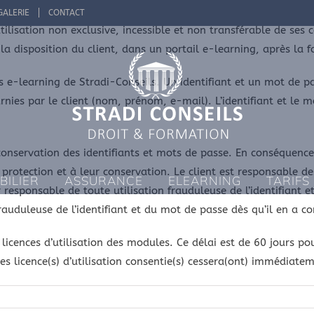
GALERIE
CONTACT
tilisation non exclusive, incessible et non transférable de ses
a disposition du client, dans un portail e-learning, après la 
es e-learning de Stradi-Conseils. Un identifiant et un mot de
nies par le client (nom, prénom, e-mail). L’identifiant et le m
 conservation des identifiants et mots de passe. En conséquence
protection et à leur conservation. Le client est responsable de
BILIER
ASSURANCE
ELEARNING
TARIFS
responsable de toute utilisation frauduleuse de l’identifiant et
rauduleuse de l’identifiant et du mot de passe dès qu’il en a c
licences d’utilisation des modules. Ce délai est de 60 jours po
es licence(s) d’utilisation consentie(s) cessera(ont) immédiate