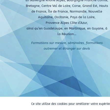
En Auvergne Rhône Alpes, Bourgogne Franche Comté,
Bretagne, Centre Val de Loire, Corse, Grand Est, Hauts
de France, Île de France, Normandie, Nouvelle
Aquitaine, Occitanie, Pays de la Loire,
Provence Alpes Côte d’Azur,
ainsi qu’en Guadeloupe, en Martinique, en Guyane, à
la Réunion…
Formations sur mesure, séminaires, formations
outremer et étranger sur devis
Ce site utilise des cookies pour améliorer votre expé
Tou