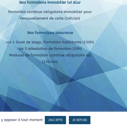
Nos formations immobilier loi Alur
Formation continue obligatoire immobilier pour
renouvellement de carte (14h/an)
Nos formations assurance
Ias 1 livret de stage, formation habilitante (150h)
Ias 3 attestation de formation (20h)
Modules de formation continue obligatoire ias
(15h/an)
us y opposer à tout moment
J'ACCEPTE
JE REFUSE
web