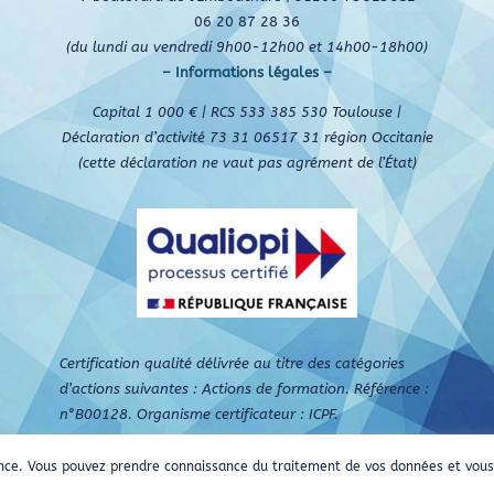
06 20 87 28 36
(du lundi au vendredi 9h00-12h00 et 14h00-18h00)
– Informations légales –
Capital 1 000 € | RCS 533 385 530 Toulouse |
Déclaration d’activité 73 31 06517 31 région Occitanie
(cette déclaration ne vaut pas agrément de l’État)
Certification qualité délivrée au titre des catégories
d’actions suivantes : Actions de formation. Référence :
n°B00128. Organisme certificateur : ICPF.
rience. Vous pouvez prendre connaissance du traitement de vos données et vo
s droits réservés Stradi Conseils sas © Copyright 2019-
2026 | By Audébicom