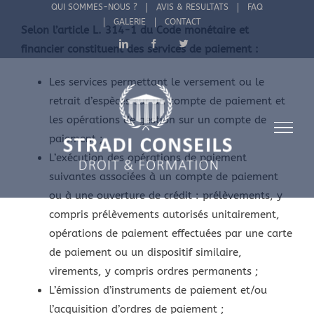
Passer
QUI SOMMES-NOUS ?
AVIS & RESULTATS
FAQ
GALERIE
CONTACT
au
Selon l’article L. 314-1 du Code monétaire et
LinkedIn
Facebook
Twitter
contenu
financier constituent des services de paiement :
Les services permettant le versement ou le
retrait d’espèces sur un compte de paiement et
les opérations de gestion sur un compte de
paiement ;
L’exécution des opérations de paiement
suivantes associées à un compte de paiement
ou à une ouverture de crédit : prélèvements, y
compris prélèvements autorisés unitairement,
opérations de paiement effectuées par une carte
de paiement ou un dispositif similaire,
virements, y compris ordres permanents ;
L’émission d’instruments de paiement et/ou
l’acquisition d’ordres de paiement ;