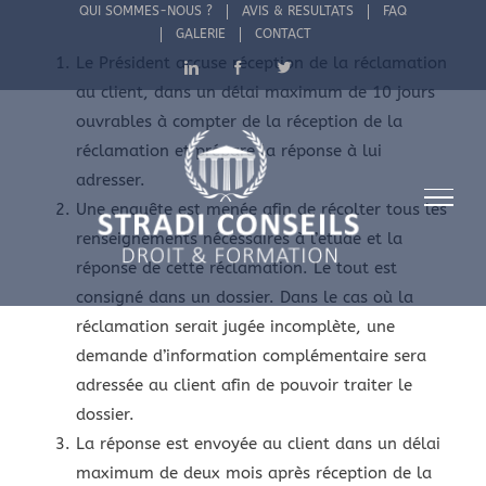
Passer
QUI SOMMES-NOUS ?
AVIS & RESULTATS
FAQ
GALERIE
CONTACT
au
Le Président accuse réception de la réclamation
LinkedIn
Facebook
Twitter
contenu
au client, dans un délai maximum de 10 jours
ouvrables à compter de la réception de la
réclamation et prépare la réponse à lui
adresser.
Une enquête est menée afin de récolter tous les
renseignements nécessaires à l’étude et la
réponse de cette réclamation. Le tout est
consigné dans un dossier. Dans le cas où la
réclamation serait jugée incomplète, une
demande d’information complémentaire sera
adressée au client afin de pouvoir traiter le
dossier.
La réponse est envoyée au client dans un délai
maximum de deux mois après réception de la