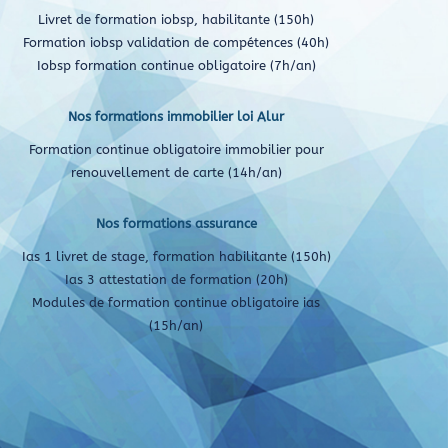
Livret de formation iobsp, habilitante (150h)
Formation iobsp validation de compétences (40h)
Iobsp formation continue obligatoire (7h/an)
Nos formations immobilier loi Alur
Formation continue obligatoire immobilier pour
renouvellement de carte (14h/an)
Nos formations assurance
Ias 1 livret de stage, formation habilitante (150h)
Ias 3 attestation de formation (20h)
Modules de formation continue obligatoire ias
(15h/an)