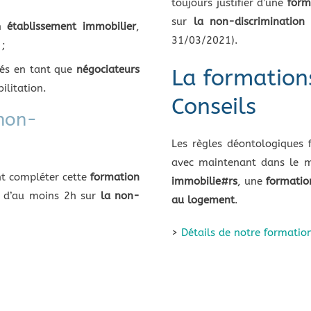
toujours justifier d’une
form
sur
la non-discrimination
un
établissement immobilier
,
31/03/2021).
 ;
yés en tant que
négociateurs
La formations
ilitation.
Conseils
 non-
Les règles déontologiques 
avec maintenant dans le 
t compléter cette
formation
immobilie#rs
, une
formatio
d’au moins 2h sur
la non-
au logement
.
>
Détails de notre formation