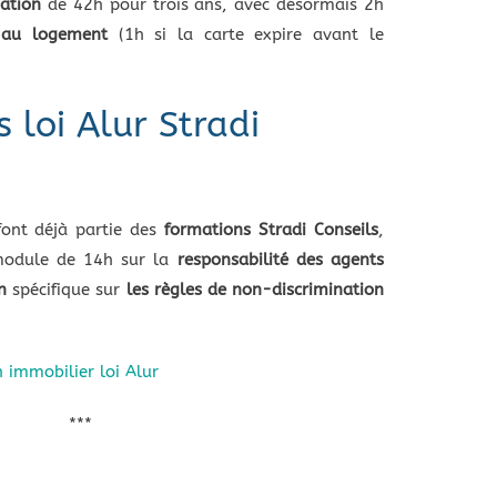
ation
de 42h pour trois ans, avec désormais 2h
 au logement
(1h si la carte expire avant le
 loi Alur Stradi
font déjà partie des
formations Stradi Conseils
,
module de 14h sur la
responsabilité des agents
n
spécifique sur
les règles de non-discrimination
 immobilier loi Alur
***