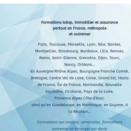
d
r
Formations iobsp, immobilier et assurance
partout en France, métropole
et outremer
Paris, Toulouse, Marseille, Lyon, Nice, Nantes,
Montpellier, Strasbourg, Bordeaux, Lille, Rennes,
Reims, Saint-Etienne, Grenoble, Dijon, Tours,
Nancy, Orléans…
En Auvergne Rhône Alpes, Bourgogne Franche Comté,
Bretagne, Centre Val de Loire, Corse, Grand Est, Hauts
de France, Île de France, Normandie, Nouvelle
Aquitaine, Occitanie, Pays de la Loire,
Provence Alpes Côte d’Azur,
ainsi qu’en Guadeloupe, en Martinique, en Guyane, à
la Réunion…
Formations sur mesure, séminaires, formations
outremer et étranger sur devis