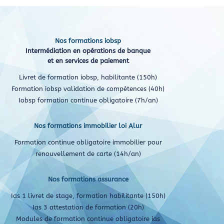
Nos formations iobsp
Intermédiation en opérations de banque
et en services de paiement
Livret de formation iobsp, habilitante (150h)
Formation iobsp validation de compétences (40h)
Iobsp formation continue obligatoire (7h/an)
Nos formations immobilier loi Alur
Formation continue obligatoire immobilier pour
renouvellement de carte (14h/an)
Nos formations assurance
Ias 1 livret de stage, formation habilitante (150h)
Ias 3 attestation de formation (20h)
Modules de formation continue obligatoire ias